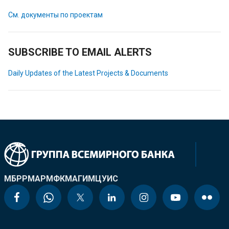
См. документы по проектам
SUBSCRIBE TO EMAIL ALERTS
Daily Updates of the Latest Projects & Documents
МБРР
МАР
МФК
МАГИ
МЦУИС