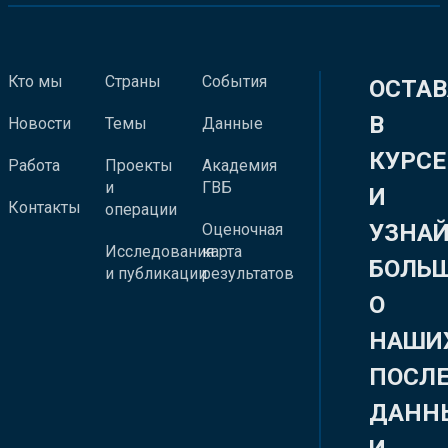
Кто мы
Страны
События
ОСТАВ
В
Новости
Темы
Данные
КУРСЕ
Работа
Проекты
Академия
и
ГВБ
И
Контакты
операции
УЗНА
Оценочная
Исследования
карта
БОЛЬ
и публикации
результатов
О
НАШИ
ПОСЛ
ДАНН