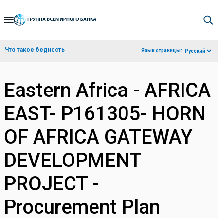
Skip
to
Main
Что такое бедность
Язык страницы:
Русский
Navigation
Eastern Africa - AFRICA
EAST- P161305- HORN
OF AFRICA GATEWAY
DEVELOPMENT
PROJECT -
Procurement Plan