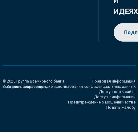
И
ИДЕЯ
Подп
© 2025 Группа Всемирного банка.
Правовая информация
Все права сохранены.
Уведомление о порядке использования конфиденциальных данных
Доступность сайта
Доступ к информации
Предупреждение о мошенничестве
Подать жалобу