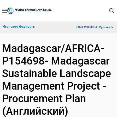
Skip
to
Main
Что такое бедность
Язык страницы:
Русский
Navigation
Madagascar/AFRICA-
P154698- Madagascar
Sustainable Landscape
Management Project -
Procurement Plan
(Английский)