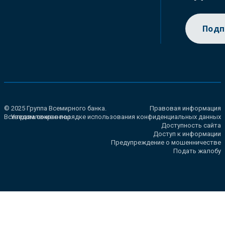
Подп
© 2025 Группа Всемирного банка.
Правовая информация
Все права сохранены.
Уведомление о порядке использования конфиденциальных данных
Доступность сайта
Доступ к информации
Предупреждение о мошенничестве
Подать жалобу