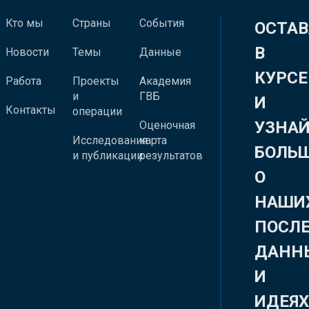
Кто мы
Страны
События
ОСТАВ
В
Новости
Темы
Данные
КУРСЕ
Работа
Проекты
Академия
и
ГВБ
И
Контакты
операции
УЗНА
Оценочная
Исследования
карта
БОЛЬ
и публикации
результатов
О
НАШИ
ПОСЛ
ДАНН
И
ИДЕЯ