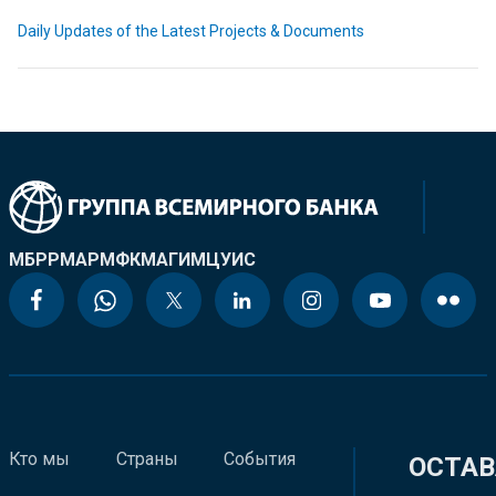
Daily Updates of the Latest Projects & Documents
МБРР
МАР
МФК
МАГИ
МЦУИС
Кто мы
Страны
События
ОСТАВ