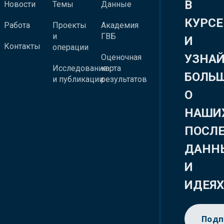
В
Новости
Темы
Данные
КУРСЕ
Работа
Проекты
Академия
и
ГВБ
И
Контакты
операции
УЗНА
Оценочная
Исследования
карта
БОЛЬ
и публикации
результатов
О
НАШИ
ПОСЛ
ДАНН
И
ИДЕЯ
Подп