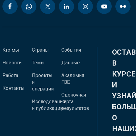
Кто мы
Страны
События
ОСТАВ
В
Новости
Темы
Данные
КУРСЕ
Работа
Проекты
Академия
и
ГВБ
И
Контакты
операции
УЗНА
Оценочная
Исследования
карта
БОЛЬ
и публикации
результатов
О
НАШИ