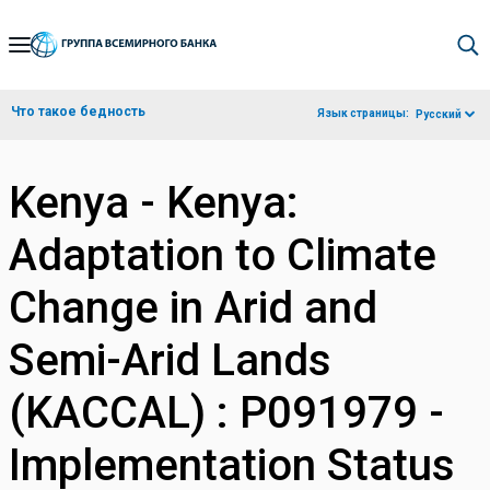
Skip
to
Main
Что такое бедность
Язык страницы:
Русский
Navigation
Kenya - Kenya:
Adaptation to Climate
Change in Arid and
Semi-Arid Lands
(KACCAL) : P091979 -
Implementation Status