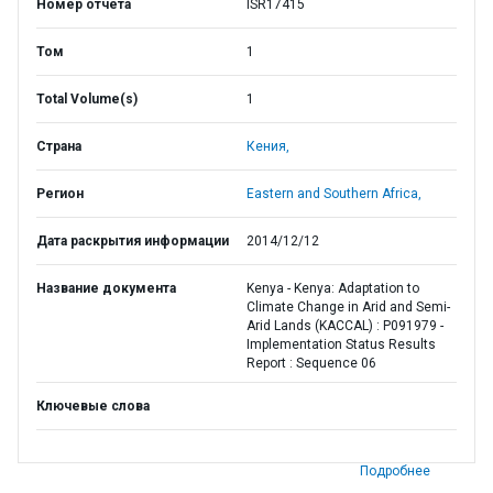
Номер отчета
ISR17415
Том
1
Total Volume(s)
1
Страна
Кения,
Регион
Eastern and Southern Africa,
Дата раскрытия информации
2014/12/12
Название документа
Kenya - Kenya: Adaptation to
Climate Change in Arid and Semi-
Arid Lands (KACCAL) : P091979 -
Implementation Status Results
Report : Sequence 06
Ключевые слова
Подробнее