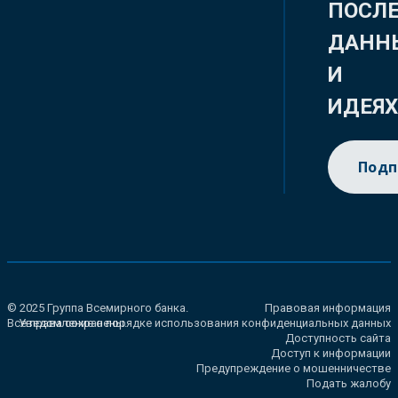
ПОСЛ
ДАНН
И
ИДЕЯ
Подп
© 2025 Группа Всемирного банка.
Правовая информация
Все права сохранены.
Уведомление о порядке использования конфиденциальных данных
Доступность сайта
Доступ к информации
Предупреждение о мошенничестве
Подать жалобу