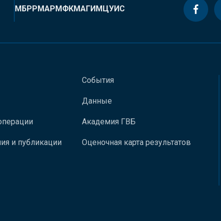
МБРР
МАР
МФК
МАГИ
МЦУИС
События
Данные
операции
Академия ГВБ
ия и публикации
Оценочная карта результатов