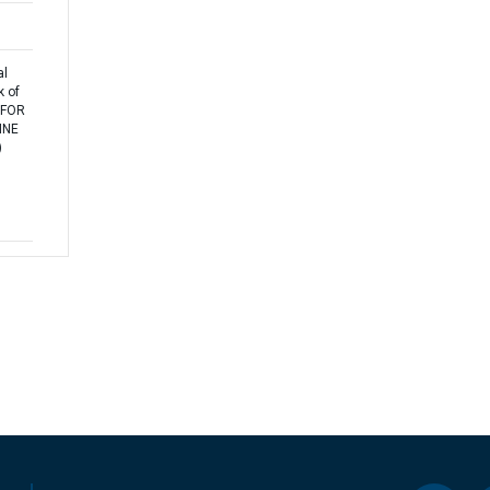
al
 of
 FOR
INE
)