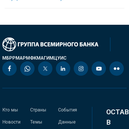
МБРР
МАР
МФК
МАГИ
МЦУИС
Кто мы
Страны
События
ОСТАВ
В
Новости
Темы
Данные