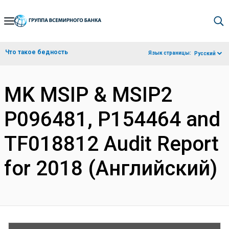
Skip
to
Main
Что такое бедность
Язык страницы:
Русский
Navigation
MK MSIP & MSIP2
P096481, P154464 and
TF018812 Audit Report
for 2018 (Английский)