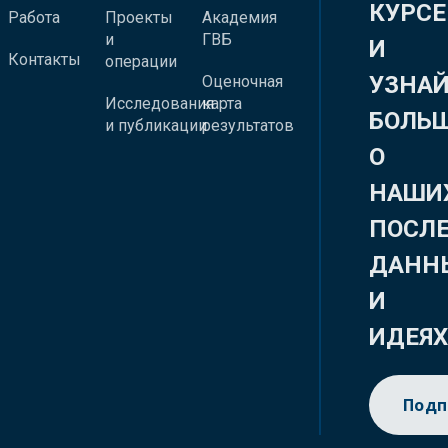
КУРСЕ
Работа
Проекты
Академия
и
ГВБ
И
Контакты
операции
УЗНА
Оценочная
Исследования
карта
БОЛЬ
и публикации
результатов
О
НАШИ
ПОСЛ
ДАНН
И
ИДЕЯ
Подп