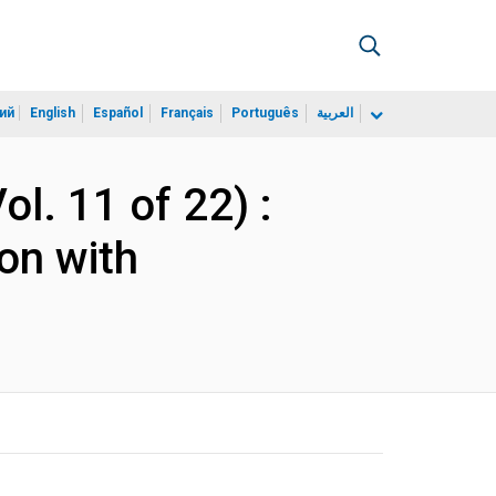
ий
English
Español
Français
Português
العربية
l. 11 of 22) :
on with