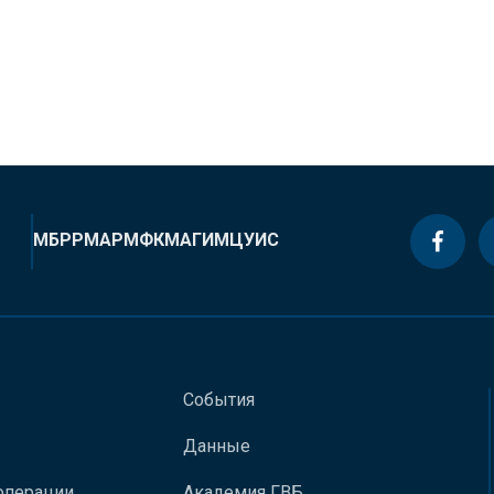
МБРР
МАР
МФК
МАГИ
МЦУИС
События
Данные
операции
Академия ГВБ