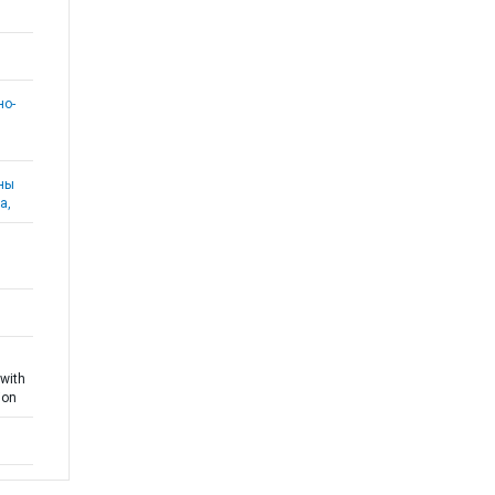
но-
аны
а,
with
ion