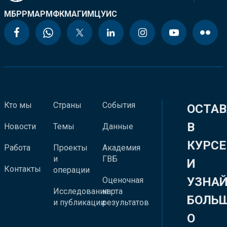
МБРР
МАР
МФК
МАГИ
МЦУИС
Кто мы
Страны
События
ОСТАВ
В
Новости
Темы
Данные
КУРСЕ
Работа
Проекты
Академия
и
ГВБ
И
Контакты
операции
УЗНА
Оценочная
Исследования
карта
БОЛЬ
и публикации
результатов
О