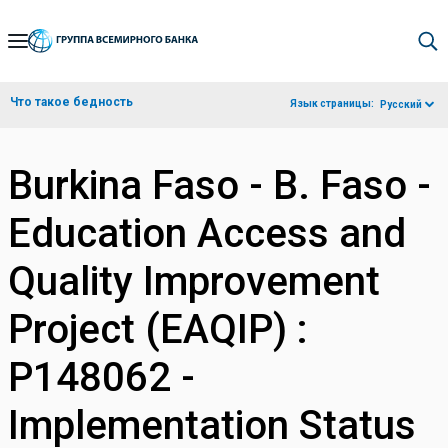
Skip
to
Main
Что такое бедность
Язык страницы:
Русский
Navigation
Burkina Faso - B. Faso -
Education Access and
Quality Improvement
Project (EAQIP) :
P148062 -
Implementation Status