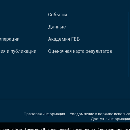
События
Данные
операции
Академия ГВБ
ия и публикации
Оценочная карта результатов
Правовая информация
Уведомление о порядке использ
Доступ к информации
nctionality and give you the best possible experience. If you continue to