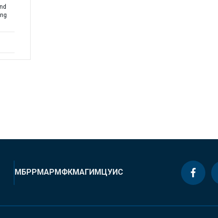
and
ing
МБРР
МАР
МФК
МАГИ
МЦУИС