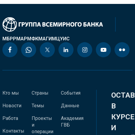
МБРР
МАР
МФК
МАГИ
МЦУИС
Кто мы
Страны
События
ОСТАВ
В
Новости
Темы
Данные
КУРСЕ
Работа
Проекты
Академия
и
ГВБ
И
Контакты
операции