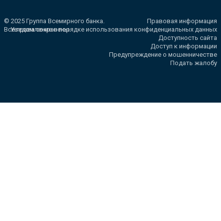
© 2025 Группа Всемирного банка.
Правовая информация
Все права сохранены.
Уведомление о порядке использования конфиденциальных данных
Доступность сайта
Доступ к информации
Предупреждение о мошенничестве
Подать жалобу