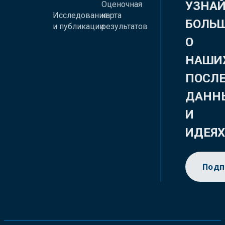
УЗНА
Оценочная
Исследования
карта
БОЛЬ
и публикации
результатов
О
НАШИ
ПОСЛ
ДАНН
И
ИДЕЯ
Подп