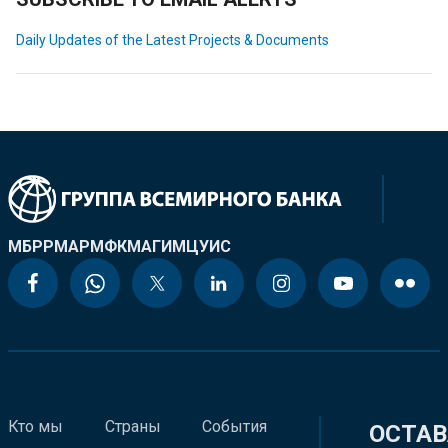
Daily Updates of the Latest Projects & Documents
МБРР
МАР
МФК
МАГИ
МЦУИС
Кто мы
Страны
События
ОСТАВ