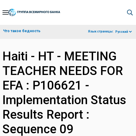
Skip
to
Main
Что такое бедность
Язык страницы:
Русский
Navigation
Haiti - HT - MEETING
TEACHER NEEDS FOR
EFA : P106621 -
Implementation Status
Results Report :
Sequence 09