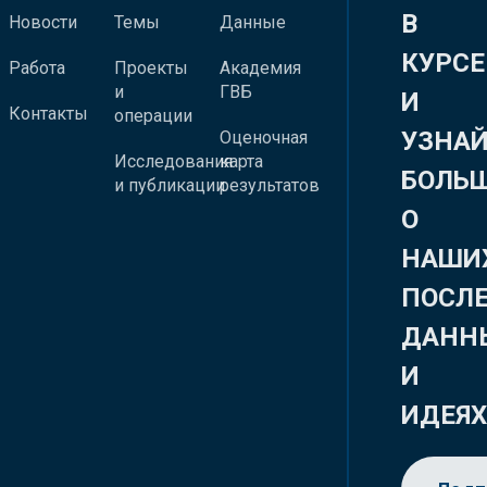
В
Новости
Темы
Данные
КУРСЕ
Работа
Проекты
Академия
и
ГВБ
И
Контакты
операции
УЗНА
Оценочная
Исследования
карта
БОЛЬ
и публикации
результатов
О
НАШИ
ПОСЛ
ДАНН
И
ИДЕЯ