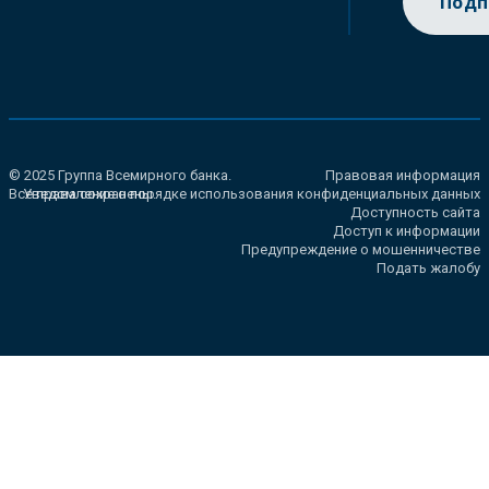
Подп
© 2025 Группа Всемирного банка.
Правовая информация
Все права сохранены.
Уведомление о порядке использования конфиденциальных данных
Доступность сайта
Доступ к информации
Предупреждение о мошенничестве
Подать жалобу