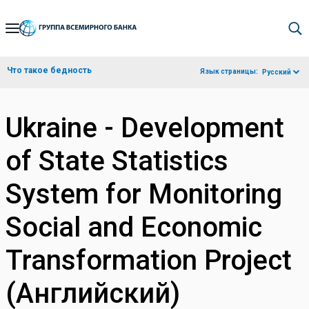
Skip
to
Main
Что такое бедность
Язык страницы:
Русский
Navigation
Ukraine - Development
of State Statistics
System for Monitoring
Social and Economic
Transformation Project
(Английский)