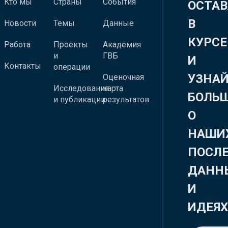
Кто мы
Страны
События
ОСТАВ
В
Новости
Темы
Данные
КУРСЕ
Работа
Проекты
Академия
и
ГВБ
И
Контакты
операции
УЗНА
Оценочная
Исследования
карта
БОЛЬ
и публикации
результатов
О
НАШИ
ПОСЛ
ДАНН
И
ИДЕЯ