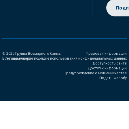
Подп
© 2025 Группа Всемирного банка.
Правовая информация
Все права сохранены.
Уведомление о порядке использования конфиденциальных данных
Доступность сайта
Доступ к информации
Предупреждение о мошенничестве
Подать жалобу