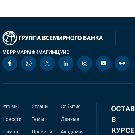
МБРР
МАР
МФК
МАГИ
МЦУИС
Кто мы
Страны
События
ОСТАВ
В
Новости
Темы
Данные
КУРСЕ
Работа
Проекты
Академия