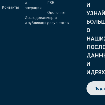
и
ГВБ
И
Контакты
операции
УЗНА
Оценочная
Исследования
карта
БОЛЬ
и публикации
результатов
О
НАШИ
ПОСЛ
ДАНН
И
ИДЕЯ
Подп