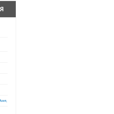
Я
Азия,