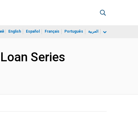
ий
English
Español
Français
Português
العربية
 Loan Series