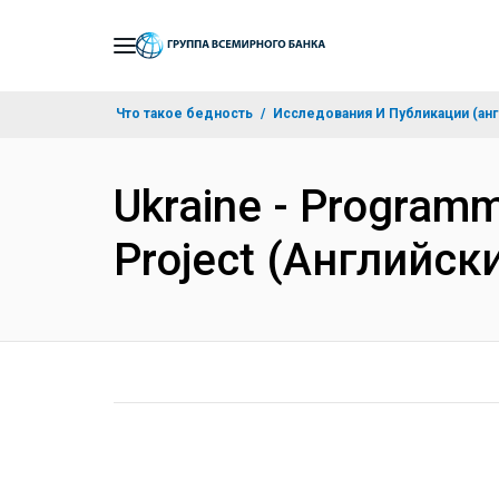
Skip
to
Main
Что такое бедность
Исследования И Публикации (анг
Navigation
Ukraine - Programm
Project (Английск