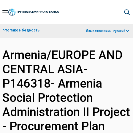
Skip
to
Main
Что такое бедность
Язык страницы:
Русский
Navigation
Armenia/EUROPE AND
CENTRAL ASIA-
P146318- Armenia
Social Protection
Administration II Project
- Procurement Plan