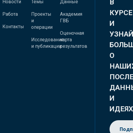
В
Новости
Темы
Данные
КУРСЕ
Работа
Проекты
Академия
и
ГВБ
И
Контакты
операции
УЗНА
Оценочная
Исследования
карта
БОЛЬ
и публикации
результатов
О
НАШИ
ПОСЛ
ДАНН
И
ИДЕЯ
Подп