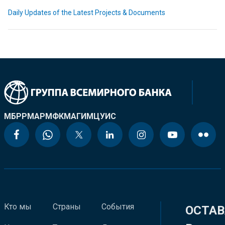
Daily Updates of the Latest Projects & Documents
МБРР
МАР
МФК
МАГИ
МЦУИС
Кто мы
Страны
События
ОСТАВ