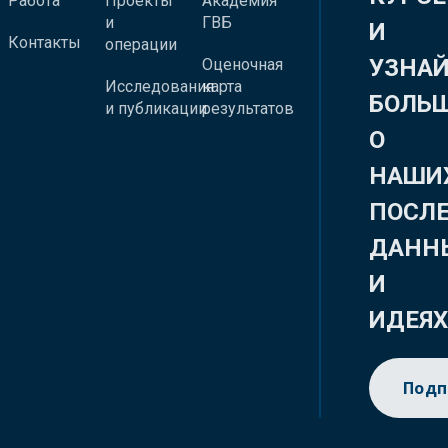
Работа
Проекты
Академия
и
ГВБ
И
Контакты
операции
УЗНА
Оценочная
Исследования
карта
БОЛЬ
и публикации
результатов
О
НАШИ
ПОСЛ
ДАНН
И
ИДЕЯ
Подп