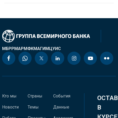
МБРР
МАР
МФК
МАГИ
МЦУИС
Кто мы
Страны
События
ОСТАВ
В
Новости
Темы
Данные
КУРСЕ