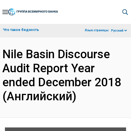
Skip
to
Main
Что такое бедность
Язык страницы:
Русский
Navigation
Nile Basin Discourse
Audit Report Year
ended December 2018
(Английский)