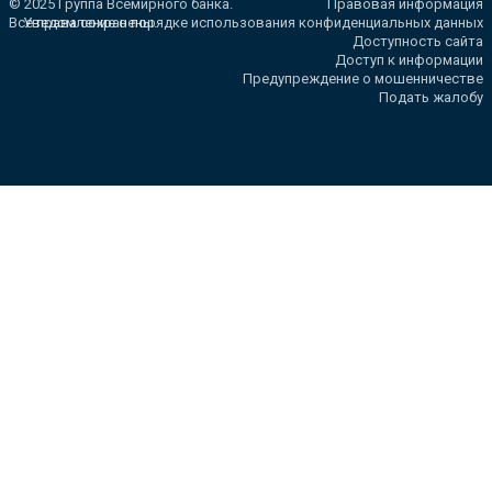
© 2025 Группа Всемирного банка.
Правовая информация
Все права сохранены.
Уведомление о порядке использования конфиденциальных данных
Доступность сайта
Доступ к информации
Предупреждение о мошенничестве
Подать жалобу