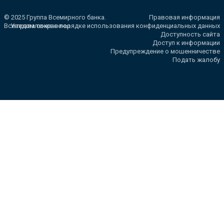
© 2025 Группа Всемирного банка.
Правовая информация
Все права сохранены.
Уведомление о порядке использования конфиденциальных данных
Доступность сайта
Доступ к информации
Предупреждение о мошенничестве
Подать жалобу