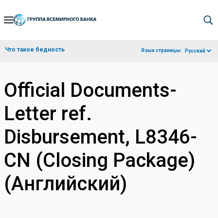
Skip
to
Main
Что такое бедность
Язык страницы:
Русский
Navigation
Official Documents-
Letter ref.
Disbursement, L8346-
CN (Closing Package)
(Английский)