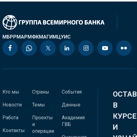
МБРР
МАР
МФК
МАГИ
МЦУИС
Кто мы
Страны
События
ОСТАВ
В
Новости
Темы
Данные
КУРСЕ
Работа
Проекты
Академия
и
ГВБ
И
Контакты
операции