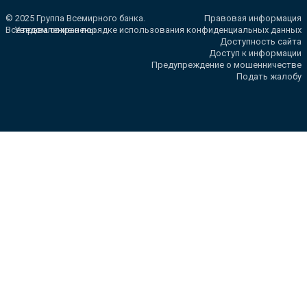
© 2025 Группа Всемирного банка.
Правовая информация
Все права сохранены.
Уведомление о порядке использования конфиденциальных данных
Доступность сайта
Доступ к информации
Предупреждение о мошенничестве
Подать жалобу