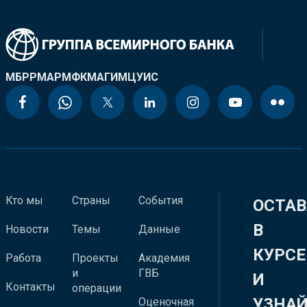
МБРР
МАР
МФК
МАГИ
МЦУИС
Кто мы
Страны
События
ОСТАВ
В
Новости
Темы
Данные
КУРСЕ
Работа
Проекты
Академия
и
ГВБ
И
Контакты
операции
УЗНА
Оценочная