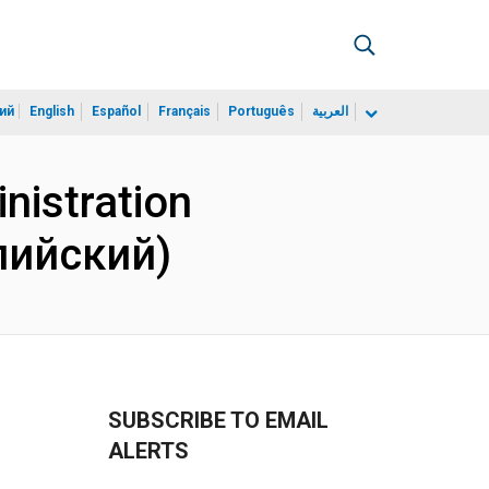
ий
English
Español
Français
Português
العربية
nistration
лийский)
SUBSCRIBE TO EMAIL
ALERTS