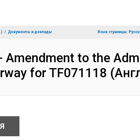
.)
Документы и доклады
Язык страницы:
Русск
- Amendment to the Admi
rway for TF071118 (Анг
Я