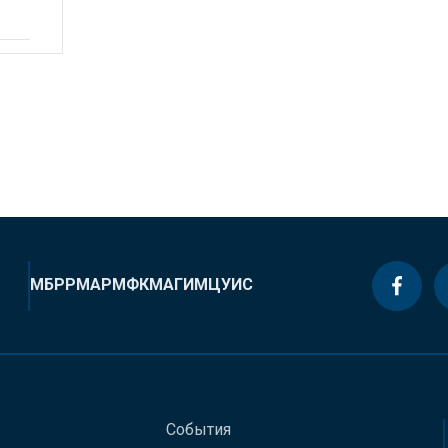
МБРР
МАР
МФК
МАГИ
МЦУИС
События