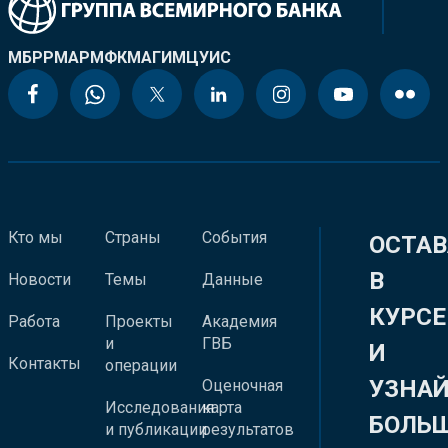
МБРР
МАР
МФК
МАГИ
МЦУИС
Кто мы
Страны
События
ОСТАВ
В
Новости
Темы
Данные
КУРСЕ
Работа
Проекты
Академия
и
ГВБ
И
Контакты
операции
УЗНА
Оценочная
Исследования
карта
БОЛЬ
и публикации
результатов