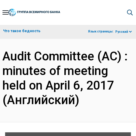
Skip
to
Main
Что такое бедность
Язык страницы:
Русский
Navigation
Audit Committee (AC) :
minutes of meeting
held on April 6, 2017
(Английский)