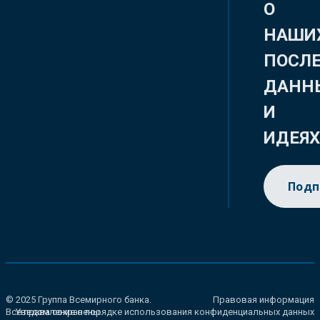
О
НАШИ
ПОСЛ
ДАНН
И
ИДЕЯ
Подп
© 2025 Группа Всемирного банка.
Правовая информация
Все права сохранены.
Уведомление о порядке использования конфиденциальных данных