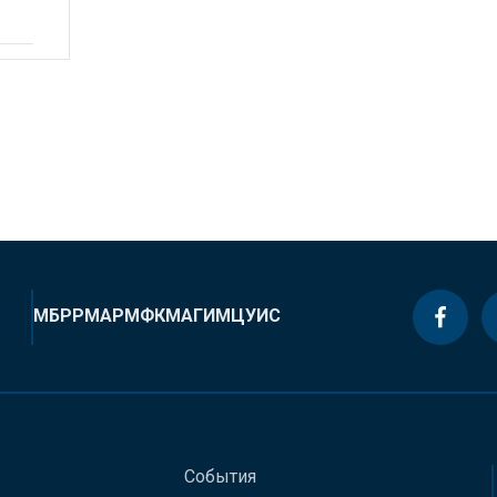
МБРР
МАР
МФК
МАГИ
МЦУИС
События