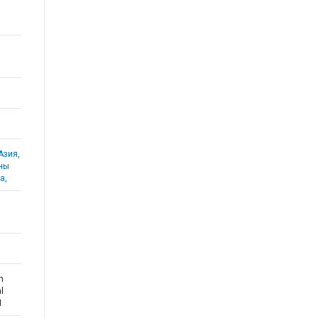
Азия,
аны
а,
n
l
M