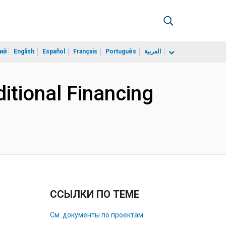
ий
English
Español
Français
Português
العربية
itional Financing
ССЫЛКИ ПО ТЕМЕ
См. документы по проектам