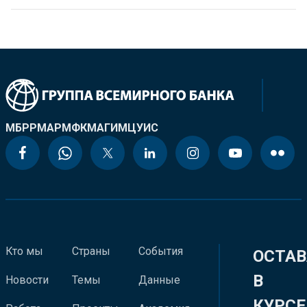
МБРР
МАР
МФК
МАГИ
МЦУИС
Кто мы
Страны
События
ОСТАВ
В
Новости
Темы
Данные
КУРСЕ