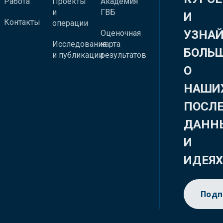
Работа
Проекты
Академия
и
ГВБ
И
Контакты
операции
УЗНА
Оценочная
Исследования
карта
БОЛЬ
и публикации
результатов
О
НАШИ
ПОСЛ
ДАНН
И
ИДЕЯ
Подп