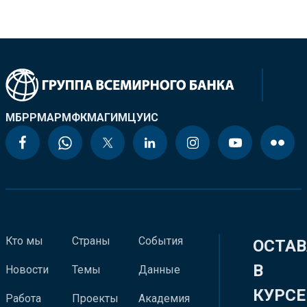
МБРР
МАР
МФК
МАГИ
МЦУИС
Кто мы
Страны
События
ОСТАВ
В
Новости
Темы
Данные
КУРСЕ
Работа
Проекты
Академия