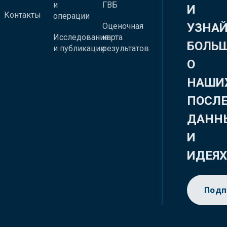
и
ГВБ
И
Контакты
операции
УЗНА
Оценочная
Исследования
карта
БОЛЬ
и публикации
результатов
О
НАШИ
ПОСЛ
ДАНН
И
ИДЕЯ
Подп