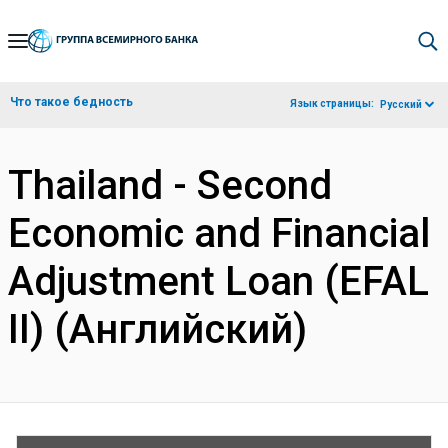
Skip
to
Main
Что такое бедность
Язык страницы:
Русский
Navigation
Thailand - Second
Economic and Financial
Adjustment Loan (EFAL
II) (Английский)