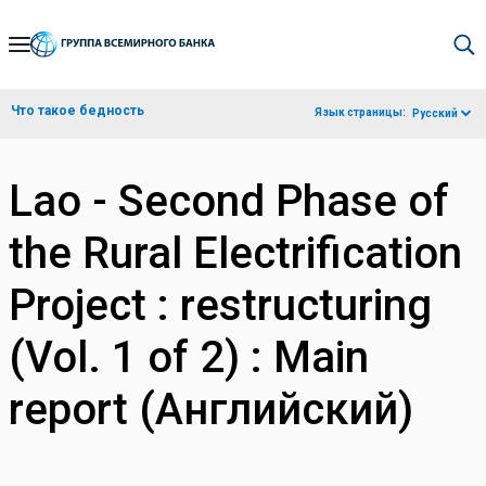
Skip
to
Main
Что такое бедность
Язык страницы:
Русский
Navigation
Lao - Second Phase of
the Rural Electrification
Project : restructuring
(Vol. 1 of 2) : Main
report (Английский)