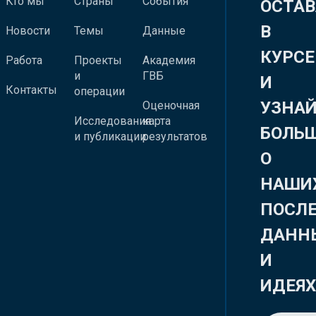
Кто мы
Страны
События
ОСТАВ
В
Новости
Темы
Данные
КУРСЕ
Работа
Проекты
Академия
и
ГВБ
И
Контакты
операции
УЗНА
Оценочная
Исследования
карта
БОЛЬ
и публикации
результатов
О
НАШИ
ПОСЛ
ДАНН
И
ИДЕЯ