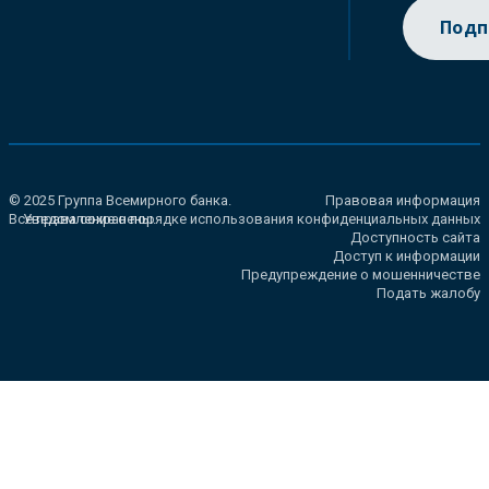
Подп
© 2025 Группа Всемирного банка.
Правовая информация
Все права сохранены.
Уведомление о порядке использования конфиденциальных данных
Доступность сайта
Доступ к информации
Предупреждение о мошенничестве
Подать жалобу