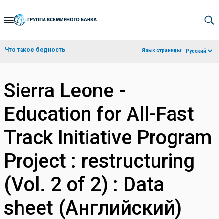
Skip
to
Main
Что такое бедность
Язык страницы:
Русский
Navigation
Sierra Leone -
Education for All-Fast
Track Initiative Program
Project : restructuring
(Vol. 2 of 2) : Data
sheet (Английский)