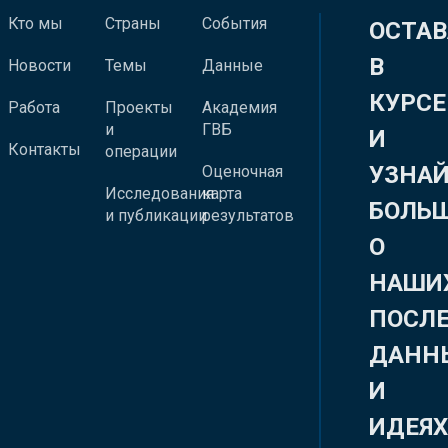
Кто мы
Страны
События
ОСТАВ
В
Новости
Темы
Данные
КУРСЕ
Работа
Проекты
Академия
и
ГВБ
И
Контакты
операции
УЗНА
Оценочная
Исследования
карта
БОЛЬ
и публикации
результатов
О
НАШИ
ПОСЛ
ДАНН
И
ИДЕЯ