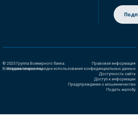
Подп
© 2025 Группа Всемирного банка.
Правовая информация
Все права сохранены.
Уведомление о порядке использования конфиденциальных данных
Доступность сайта
Доступ к информации
Предупреждение о мошенничестве
Подать жалобу