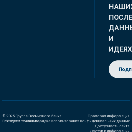
НАШИ
ПОСЛ
ДАНН
И
ИДЕЯ
Подп
© 2025 Группа Всемирного банка.
Правовая информация
Все права сохранены.
Уведомление о порядке использования конфиденциальных данных
Доступность сайта
Доступ к информации