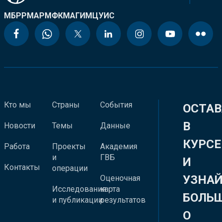
МБРР
МАР
МФК
МАГИ
МЦУИС
Кто мы
Страны
События
ОСТАВ
В
Новости
Темы
Данные
КУРСЕ
Работа
Проекты
Академия
и
ГВБ
И
Контакты
операции
УЗНА
Оценочная
Исследования
карта
БОЛЬ
и публикации
результатов
О