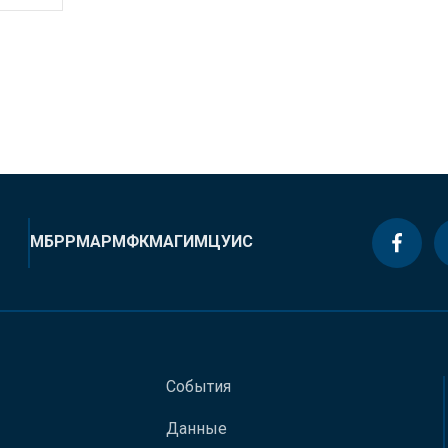
МБРР
МАР
МФК
МАГИ
МЦУИС
События
Данные