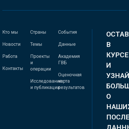
Кто мы
Страны
События
ОСТАВ
В
Новости
Темы
Данные
КУРСЕ
Работа
Проекты
Академия
и
ГВБ
И
Контакты
операции
УЗНА
Оценочная
Исследования
карта
БОЛЬ
и публикации
результатов
О
НАШИ
ПОСЛ
ДАНН