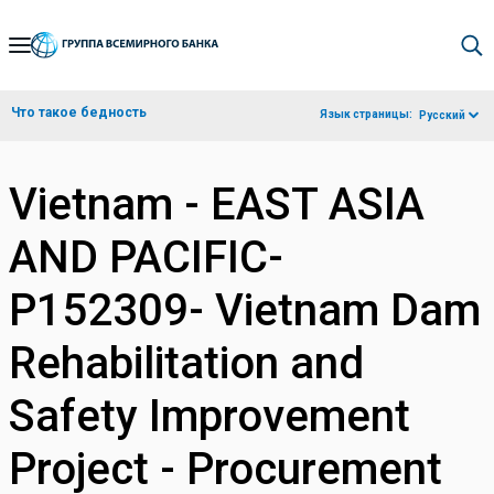
Skip
to
Main
Что такое бедность
Язык страницы:
Русский
Navigation
Vietnam - EAST ASIA
AND PACIFIC-
P152309- Vietnam Dam
Rehabilitation and
Safety Improvement
Project - Procurement