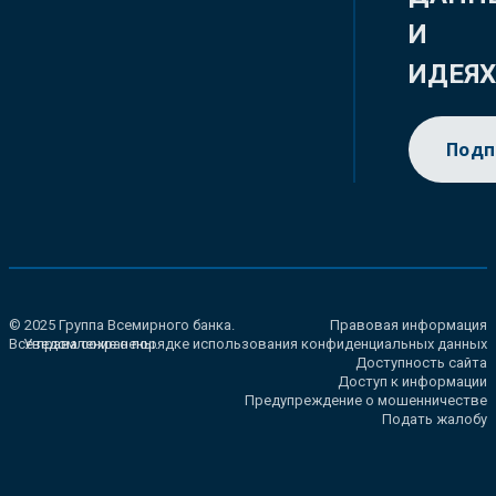
И
ИДЕЯ
Подп
© 2025 Группа Всемирного банка.
Правовая информация
Все права сохранены.
Уведомление о порядке использования конфиденциальных данных
Доступность сайта
Доступ к информации
Предупреждение о мошенничестве
Подать жалобу