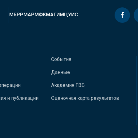
МБРР
МАР
МФК
МАГИ
МЦУИС
События
Данные
операции
Академия ГВБ
ия и публикации
Оценочная карта результатов