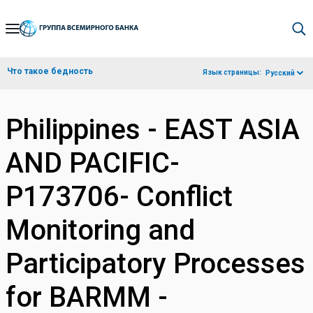
Skip
to
Main
Что такое бедность
Язык страницы:
Русский
Navigation
Philippines - EAST ASIA
AND PACIFIC-
P173706- Conflict
Monitoring and
Participatory Processes
for BARMM -