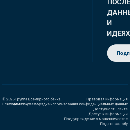
ПОСЛ
ДАНН
И
ИДЕЯ
Подп
© 2025 Группа Всемирного банка.
Правовая информация
Все права сохранены.
Уведомление о порядке использования конфиденциальных данных
Доступность сайта
Доступ к информации
Предупреждение о мошенничестве
Подать жалобу