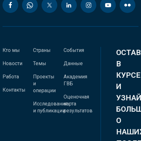
Кто мы
Страны
События
ОСТАВ
В
Новости
Темы
Данные
КУРСЕ
Работа
Проекты
Академия
и
ГВБ
И
Контакты
операции
УЗНА
Оценочная
Исследования
карта
БОЛЬ
и публикации
результатов
О
НАШИ