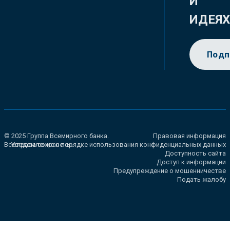
И
ИДЕЯ
Подп
© 2025 Группа Всемирного банка.
Правовая информация
Все права сохранены.
Уведомление о порядке использования конфиденциальных данных
Доступность сайта
Доступ к информации
Предупреждение о мошенничестве
Подать жалобу