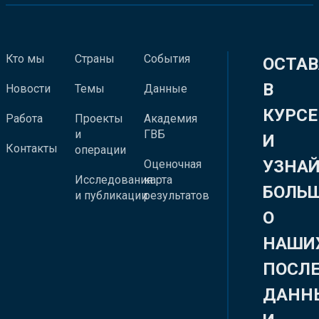
Кто мы
Страны
События
ОСТАВ
В
Новости
Темы
Данные
КУРСЕ
Работа
Проекты
Академия
и
ГВБ
И
Контакты
операции
УЗНА
Оценочная
Исследования
карта
БОЛЬ
и публикации
результатов
О
НАШИ
ПОСЛ
ДАНН