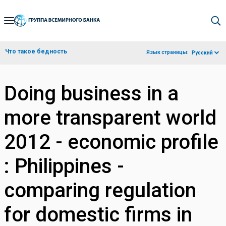
Skip
to
Main
Что такое бедность
Язык страницы:
Русский
Navigation
Doing business in a
more transparent world
2012 - economic profile
: Philippines -
comparing regulation
for domestic firms in