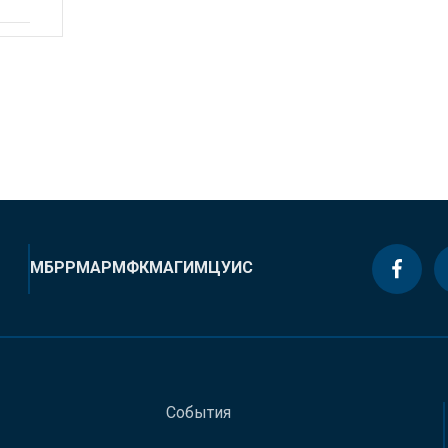
МБРР
МАР
МФК
МАГИ
МЦУИС
События