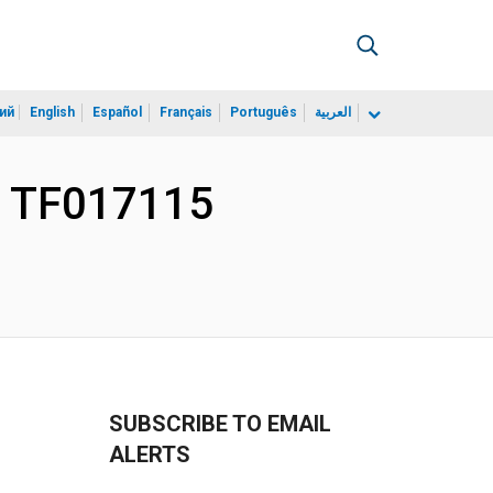
ий
English
Español
Français
Português
العربية
or TF017115
SUBSCRIBE TO EMAIL
ALERTS