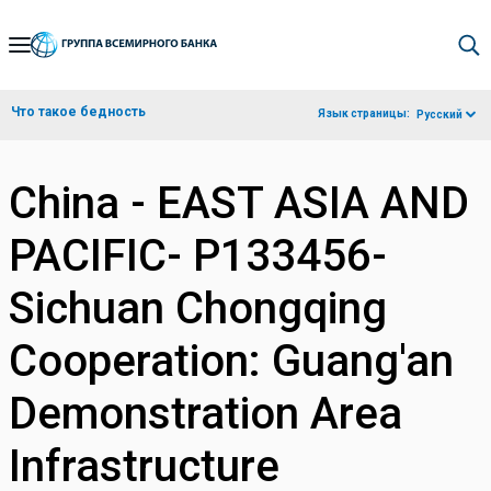
Skip
to
Main
Что такое бедность
Язык страницы:
Русский
Navigation
China - EAST ASIA AND
PACIFIC- P133456-
Sichuan Chongqing
Cooperation: Guang'an
Demonstration Area
Infrastructure