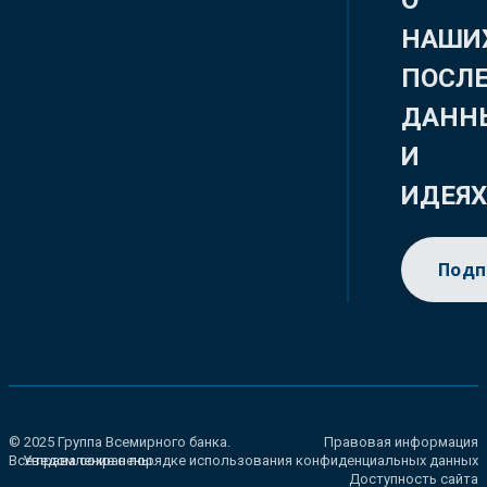
О
НАШИ
ПОСЛ
ДАНН
И
ИДЕЯ
Подп
© 2025 Группа Всемирного банка.
Правовая информация
Все права сохранены.
Уведомление о порядке использования конфиденциальных данных
Доступность сайта