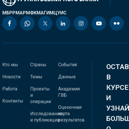
МБРР
МАР
МФК
МАГИ
МЦУИС
Кто мы
Страны
События
ОСТАВ
В
Новости
Темы
Данные
КУРСЕ
Работа
Проекты
Академия
и
ГВБ
И
Контакты
операции
УЗНА
Оценочная
Исследования
карта
БОЛЬ
и публикации
результатов