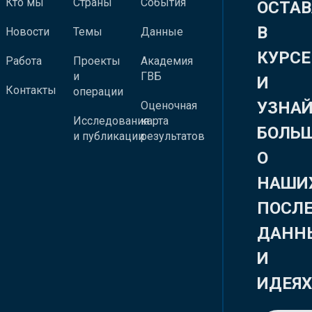
Кто мы
Страны
События
ОСТАВ
В
Новости
Темы
Данные
КУРСЕ
Работа
Проекты
Академия
и
ГВБ
И
Контакты
операции
УЗНА
Оценочная
Исследования
карта
БОЛЬ
и публикации
результатов
О
НАШИ
ПОСЛ
ДАНН
И
ИДЕЯ