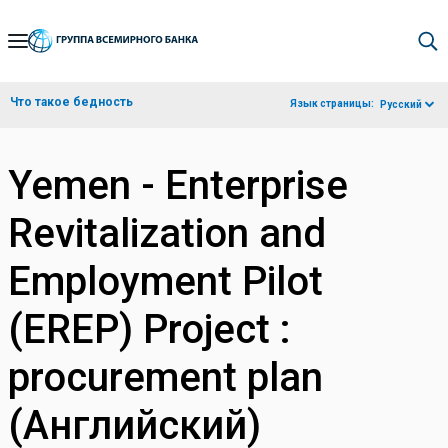
Skip
to
Main
Что такое бедность
Язык страницы:
Русский
Navigation
Yemen - Enterprise
Revitalization and
Employment Pilot
(EREP) Project :
procurement plan
(Английский)