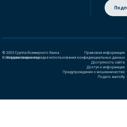
Подп
© 2025 Группа Всемирного банка.
Правовая информация
Все права сохранены.
Уведомление о порядке использования конфиденциальных данных
Доступность сайта
Доступ к информации
Предупреждение о мошенничестве
Подать жалобу