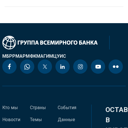
МБРР
МАР
МФК
МАГИ
МЦУИС
Кто мы
Страны
События
ОСТАВ
В
Новости
Темы
Данные