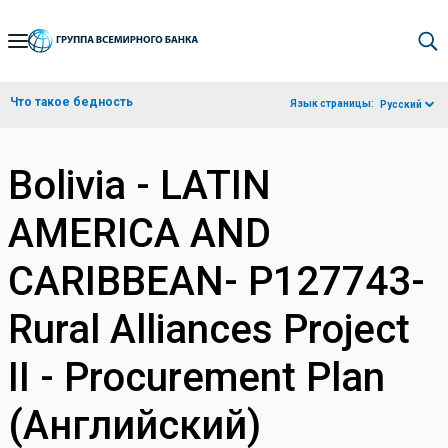
Skip
to
Main
Что такое бедность
Язык страницы:
Русский
Navigation
Bolivia - LATIN
AMERICA AND
CARIBBEAN- P127743-
Rural Alliances Project
II - Procurement Plan
(Английский)