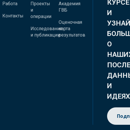
КУРСЕ
Работа
Проекты
Академия
и
ГВБ
И
Контакты
операции
УЗНА
Оценочная
Исследования
карта
БОЛЬ
и публикации
результатов
О
НАШИ
ПОСЛ
ДАНН
И
ИДЕЯ
Подп