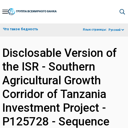
Skip
to
Main
Что такое бедность
Язык страницы:
Русский
Navigation
Disclosable Version of
the ISR - Southern
Agricultural Growth
Corridor of Tanzania
Investment Project -
P125728 - Sequence