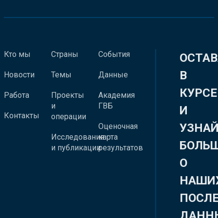
Кто мы
Страны
События
ОСТАВ
В
Новости
Темы
Данные
КУРСЕ
Работа
Проекты
Академия
и
ГВБ
И
Контакты
операции
УЗНА
Оценочная
Исследования
карта
БОЛЬ
и публикации
результатов
О
НАШИ
ПОСЛ
ДАНН