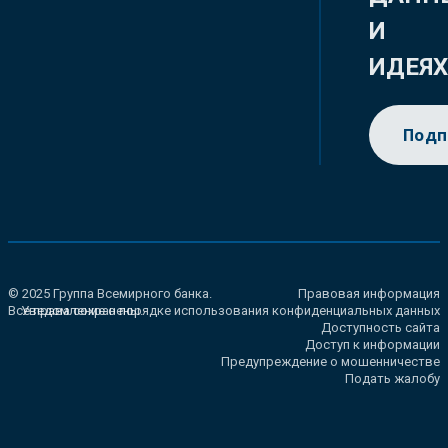
И
ИДЕЯ
Подп
© 2025 Группа Всемирного банка.
Правовая информация
Все права сохранены.
Уведомление о порядке использования конфиденциальных данных
Доступность сайта
Доступ к информации
Предупреждение о мошенничестве
Подать жалобу