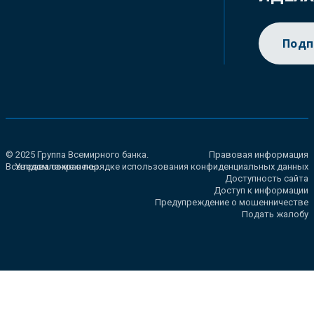
Подп
© 2025 Группа Всемирного банка.
Правовая информация
Все права сохранены.
Уведомление о порядке использования конфиденциальных данных
Доступность сайта
Доступ к информации
Предупреждение о мошенничестве
Подать жалобу