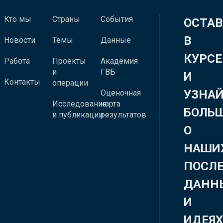
Кто мы
Страны
События
ОСТАВ
В
Новости
Темы
Данные
КУРСЕ
Работа
Проекты
Академия
и
ГВБ
И
Контакты
операции
УЗНА
Оценочная
Исследования
карта
БОЛЬ
и публикации
результатов
О
НАШИ
ПОСЛ
ДАНН
И
ИДЕЯ