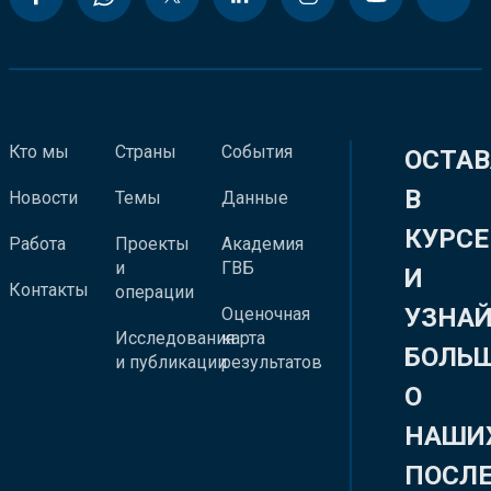
Кто мы
Страны
События
ОСТАВ
В
Новости
Темы
Данные
КУРСЕ
Работа
Проекты
Академия
и
ГВБ
И
Контакты
операции
УЗНА
Оценочная
Исследования
карта
БОЛЬ
и публикации
результатов
О
НАШИ
ПОСЛ