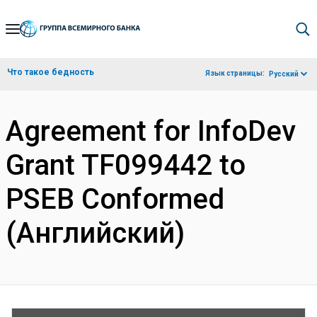
Skip
to
Main
Что такое бедность
Язык страницы:
Русский
Navigation
Agreement for InfoDev
Grant TF099442 to
PSEB Conformed
(Английский)