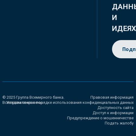
ДАНН
И
ИДЕЯ
Подп
© 2025 Группа Всемирного банка.
Правовая информация
Все права сохранены.
Уведомление о порядке использования конфиденциальных данных
Доступность сайта
Доступ к информации
Предупреждение о мошенничестве
Подать жалобу