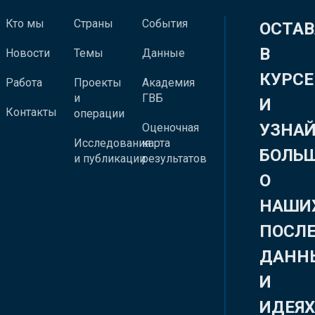
Кто мы
Страны
События
ОСТАВ
В
Новости
Темы
Данные
КУРСЕ
Работа
Проекты
Академия
и
ГВБ
И
Контакты
операции
УЗНА
Оценочная
Исследования
карта
БОЛЬ
и публикации
результатов
О
НАШИ
ПОСЛ
ДАНН
И
ИДЕЯ