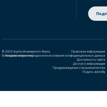
Подп
© 2025 Группа Всемирного банка.
Правовая информация
Все права сохранены.
Уведомление о порядке использования конфиденциальных данных
Доступность сайта
Доступ к информации
Предупреждение о мошенничестве
Подать жалобу