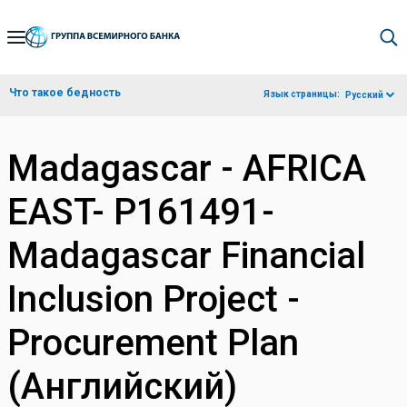
Skip
to
Main
Что такое бедность
Язык страницы:
Русский
Navigation
Madagascar - AFRICA
EAST- P161491-
Madagascar Financial
Inclusion Project -
Procurement Plan
(Английский)