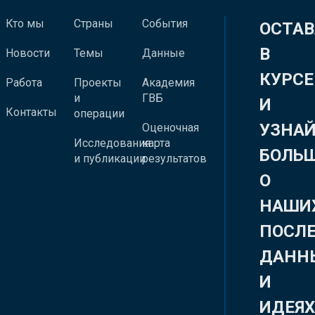
Кто мы
Страны
События
ОСТАВ
В
Новости
Темы
Данные
КУРСЕ
Работа
Проекты
Академия
и
ГВБ
И
Контакты
операции
УЗНА
Оценочная
Исследования
карта
БОЛЬ
и публикации
результатов
О
НАШИ
ПОСЛ
ДАНН
И
ИДЕЯ