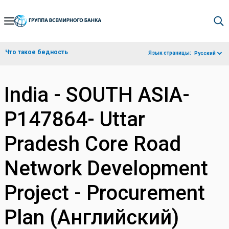
Skip
to
Main
Что такое бедность
Язык страницы:
Русский
Navigation
India - SOUTH ASIA-
P147864- Uttar
Pradesh Core Road
Network Development
Project - Procurement
Plan (Английский)