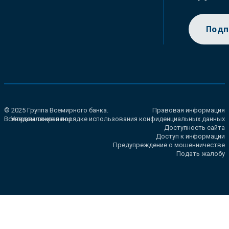
Подп
© 2025 Группа Всемирного банка.
Правовая информация
Все права сохранены.
Уведомление о порядке использования конфиденциальных данных
Доступность сайта
Доступ к информации
Предупреждение о мошенничестве
Подать жалобу