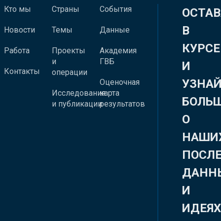
Кто мы
Страны
События
ОСТАВ
В
Новости
Темы
Данные
КУРСЕ
Работа
Проекты
Академия
и
ГВБ
И
Контакты
операции
УЗНА
Оценочная
Исследования
карта
БОЛЬ
и публикации
результатов
О
НАШИ
ПОСЛ
ДАНН
И
ИДЕЯ