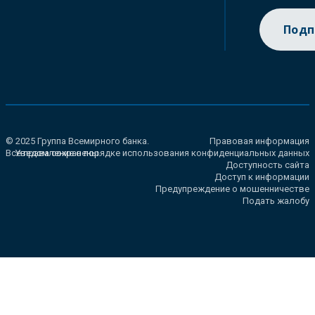
Подп
© 2025 Группа Всемирного банка.
Правовая информация
Все права сохранены.
Уведомление о порядке использования конфиденциальных данных
Доступность сайта
Доступ к информации
Предупреждение о мошенничестве
Подать жалобу