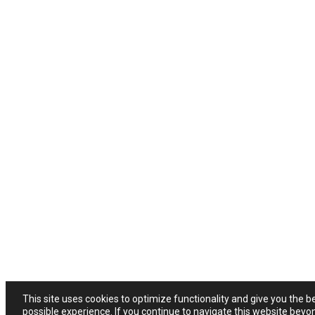
This site uses cookies to optimize functionality and give you the b
possible experience. If you continue to navigate this website beyo