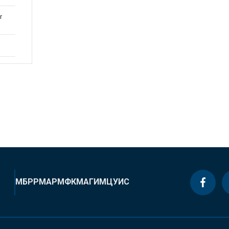
r
МБРР
МАР
МФК
МАГИ
МЦУИС