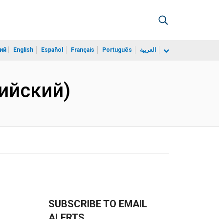
ий
English
Español
Français
Português
العربية
лийский)
SUBSCRIBE TO EMAIL
ALERTS