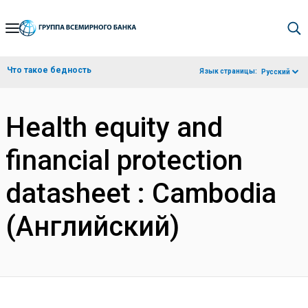
Skip
to
Main
Что такое бедность
Язык страницы:
Русский
Navigation
Health equity and
financial protection
datasheet : Cambodia
(Английский)