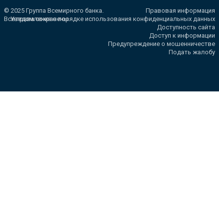
© 2025 Группа Всемирного банка.
Правовая информация
Все права сохранены.
Уведомление о порядке использования конфиденциальных данных
Доступность сайта
Доступ к информации
Предупреждение о мошенничестве
Подать жалобу