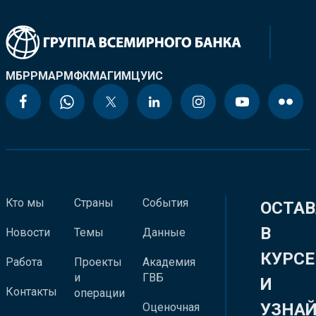
МБРР
МАР
МФК
МАГИ
МЦУИС
Кто мы
Страны
События
ОСТАВ
В
Новости
Темы
Данные
КУРСЕ
Работа
Проекты
Академия
и
ГВБ
И
Контакты
операции
УЗНА
Оценочная