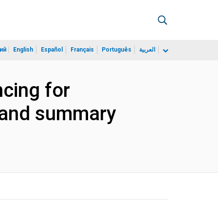
ий
English
Español
Français
Português
العربية
cing for
is and summary