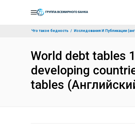
Skip
to
Main
Что такое бедность
Исследования И Публикации (анг
Navigation
World debt tables 1
developing countrie
tables (Английски