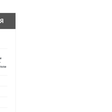
Я
и
–
тели