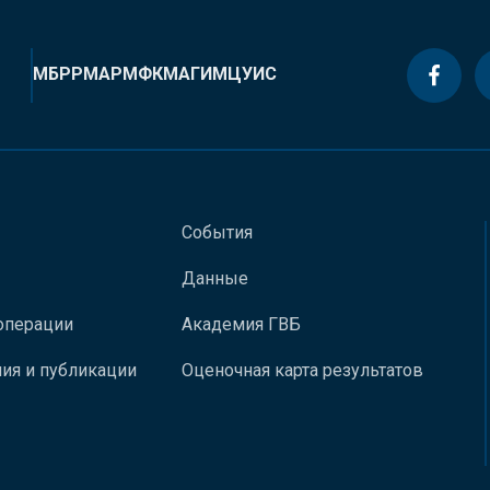
МБРР
МАР
МФК
МАГИ
МЦУИС
События
Данные
операции
Академия ГВБ
ия и публикации
Оценочная карта результатов