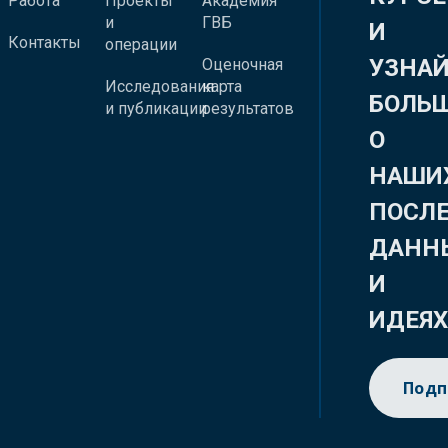
Работа
Проекты
Академия
и
ГВБ
И
Контакты
операции
УЗНА
Оценочная
Исследования
карта
БОЛЬ
и публикации
результатов
О
НАШИ
ПОСЛ
ДАНН
И
ИДЕЯ
Подп