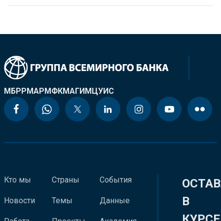
МБРР
МАР
МФК
МАГИ
МЦУИС
Кто мы
Страны
События
ОСТАВ
В
Новости
Темы
Данные
КУРСЕ