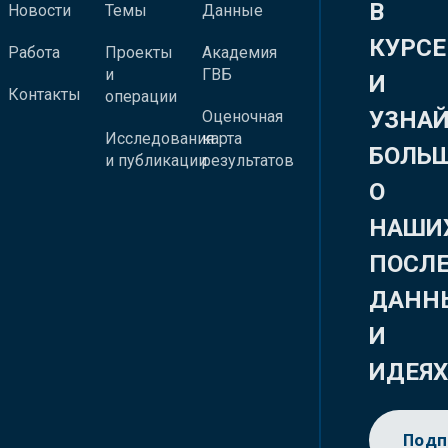
В
Новости
Темы
Данные
КУРСЕ
Работа
Проекты
Академия
и
ГВБ
И
Контакты
операции
УЗНА
Оценочная
Исследования
карта
БОЛЬ
и публикации
результатов
О
НАШИ
ПОСЛ
ДАНН
И
ИДЕЯ
Подп