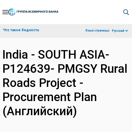
Skip
to
Main
Что такое бедность
Язык страницы:
Русский
Navigation
India - SOUTH ASIA-
P124639- PMGSY Rural
Roads Project -
Procurement Plan
(Английский)