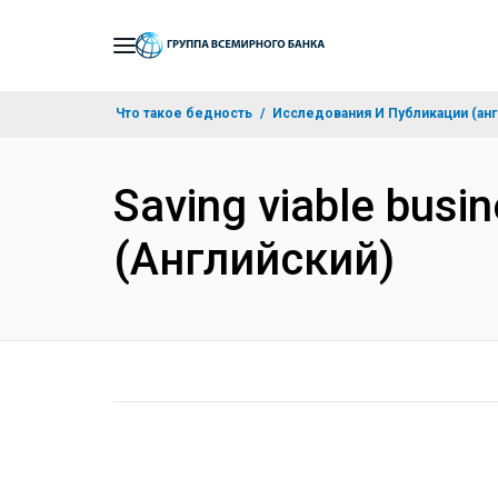
Skip
to
Main
Что такое бедность
Исследования И Публикации (анг
Navigation
Saving viable busin
(Английский)