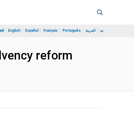
ий
English
Español
Français
Português
العربية
olvency reform