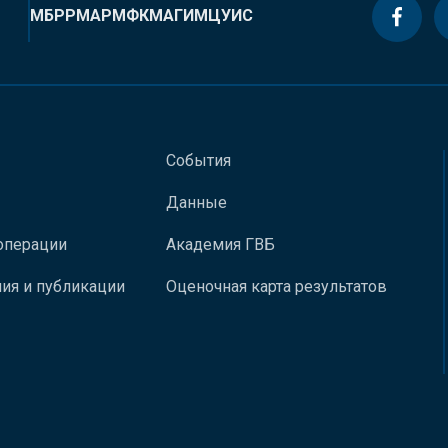
МБРР
МАР
МФК
МАГИ
МЦУИС
События
Данные
операции
Академия ГВБ
ия и публикации
Оценочная карта результатов