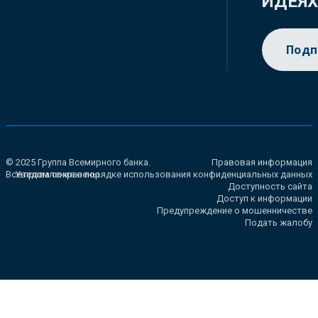
ИДЕЯ
Подп
© 2025 Группа Всемирного банка.
Правовая информация
Все права сохранены.
Уведомление о порядке использования конфиденциальных данных
Доступность сайта
Доступ к информации
Предупреждение о мошенничестве
Подать жалобу