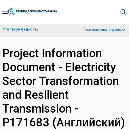
Skip
to
Main
Что такое бедность
Язык страницы:
Русский
Navigation
Project Information
Document - Electricity
Sector Transformation
and Resilient
Transmission -
P171683 (Английский)