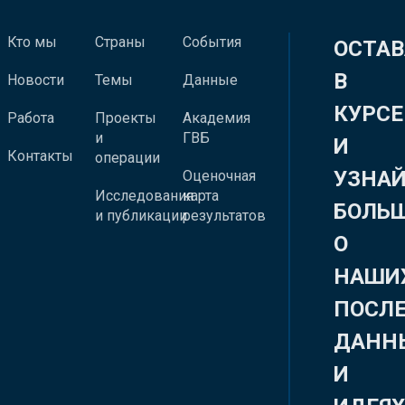
Кто мы
Страны
События
ОСТАВ
В
Новости
Темы
Данные
КУРСЕ
Работа
Проекты
Академия
и
ГВБ
И
Контакты
операции
УЗНА
Оценочная
Исследования
карта
БОЛЬ
и публикации
результатов
О
НАШИ
ПОСЛ
ДАНН
И