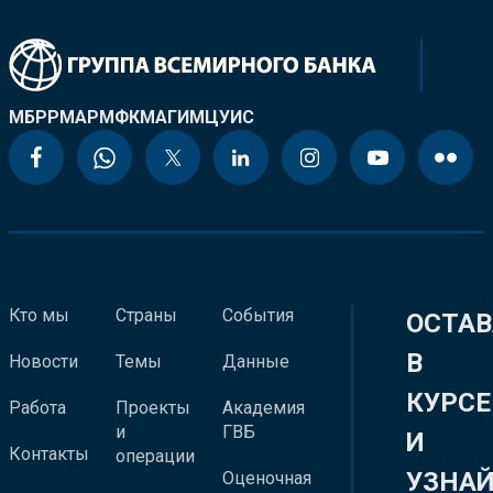
МБРР
МАР
МФК
МАГИ
МЦУИС
Кто мы
Страны
События
ОСТАВ
В
Новости
Темы
Данные
КУРСЕ
Работа
Проекты
Академия
и
ГВБ
И
Контакты
операции
УЗНА
Оценочная