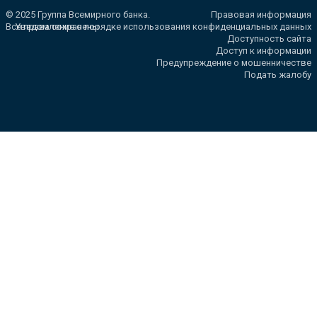
© 2025 Группа Всемирного банка.
Правовая информация
Все права сохранены.
Уведомление о порядке использования конфиденциальных данных
Доступность сайта
Доступ к информации
Предупреждение о мошенничестве
Подать жалобу